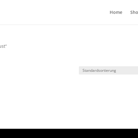
Home
Sh
ust“