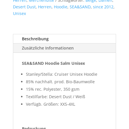
Herren
,
Merchendise
Schlagwörter:
Beige
,
Damen
,
Desert Dust
,
Herren
,
Hoodie
,
SEA&SAND
,
since 2012
,
Unisex
Beschreibung
Zusätzliche Informationen
SEA&SAND Hoodie Salm Unisex
Stanley/Stella: Cruiser Unisex Hoodie
85% nachhalt. prod. Bio-Baumwolle
15% rec. Polyester, 350 gsm
Textilfarbe: Desert Dust / Weiß
Verfügb. Größen: XXS-4XL
Bedruckung